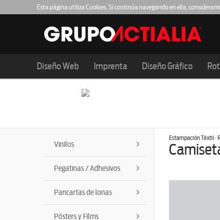
Esta página utiliza Cookies. Si continúa navegando en ella, consideram
Diseño Web
Imprenta
Diseño Gráfico
Rot
Estampación Téxtil · R
Vinilos
Camiseta
Pegatinas / Adhesivos
Pancartas de lonas
Pósters y Films