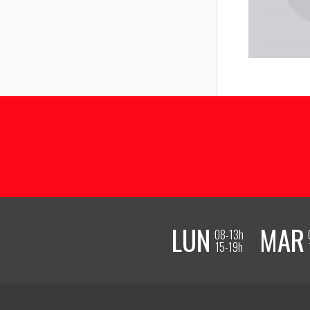
LUN
MAR
08-13h
15-19h