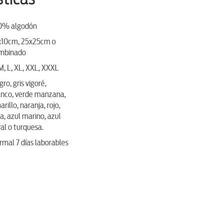
0% algodón
x10cm, 25x25cm o
mbinado
M, L, XL, XXL, XXXL
ro, gris vigoré,
anco, verde manzana,
rillo, naranja, rojo,
a, azul marino, azul
al o turquesa.
rmal 7 días laborables