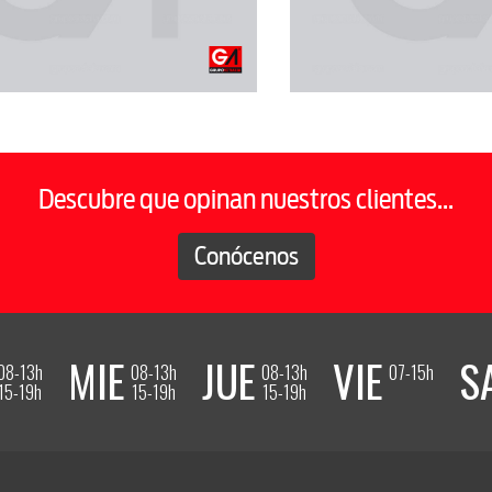
Descubre que opinan nuestros clientes...
Conócenos
MIE
JUE
VIE
S
08-13h
08-13h
08-13h
07-15h
15-19h
15-19h
15-19h