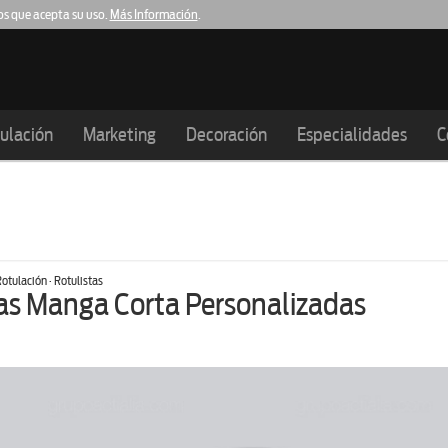
os que acepta su uso.
Más Información
.
Barcelona
Girona
Lleida
93.159.61.20
972.983.614
973.984.003
ulación
Marketing
Decoración
Especialidades
C
otulación · Rotulistas
s Manga Corta Personalizadas