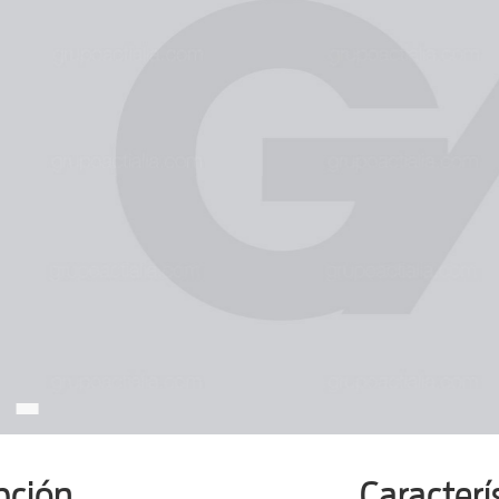
pción
Caracterí