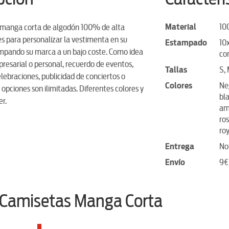
Material
10
 manga corta de algodón 100% de alta
es para personalizar la vestimenta en su
Estampado
10
mpando su marca a un bajo coste. Como idea
co
resarial o personal, recuerdo de eventos,
Tallas
S, 
lebraciones, publicidad de conciertos o
Colores
Neg
s opciones son ilimitadas. Diferentes colores y
bl
er.
ama
ros
roy
Entrega
No
Envío
9€
 Camisetas Manga Corta