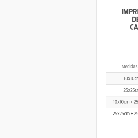
IMPR
D
CA
Medida
10x10c
25x25c
10x10cm + 2
25x25cm + 2