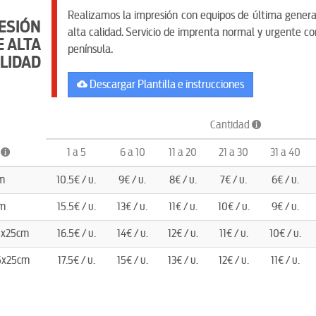
Realizamos la impresión con equipos de última genera
ESIÓN
alta calidad. Servicio de imprenta normal y urgente c
E ALTA
península.
LIDAD
Descargar Plantilla e instrucciones
Cantidad
s
1 a 5
6 a 10
11 a 20
21 a 30
31 a 40
m
10.5€ / u.
9€ / u.
8€ / u.
7€ / u.
6€ / u.
m
15.5€ / u.
13€ / u.
11€ / u.
10€ / u.
9€ / u.
5x25cm
16.5€ / u.
14€ / u.
12€ / u.
11€ / u.
10€ / u.
5x25cm
17.5€ / u.
15€ / u.
13€ / u.
12€ / u.
11€ / u.