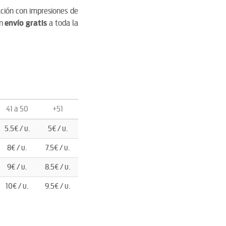
ción con impresiones de
on
envío gratis
a toda la
41 a 50
+51
5.5€ / u.
5€ / u.
8€ / u.
7.5€ / u.
9€ / u.
8.5€ / u.
10€ / u.
9.5€ / u.