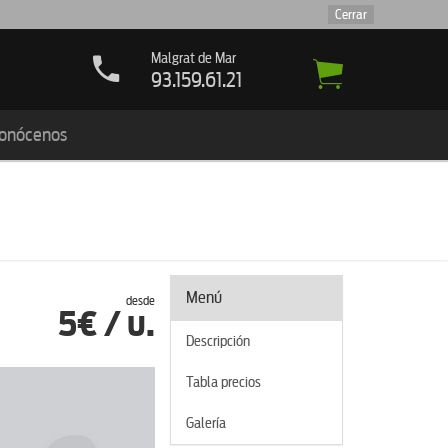
Cerrar
Tarragona
Malgrat de Mar
Palafolls
Madrid
977.276.901
93.159.61.21
93.516.00.47
91.159.16
onócenos
Menú
desde
5€ / u.
Descripción
Tabla precios
Galería