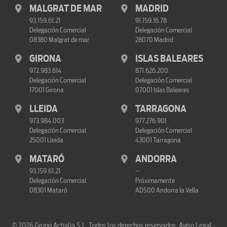
MALGRAT DE MAR
MADRID
93.159.61.21
91.159.16.78
Delegación Comercial
Delegación Comercial
08380 Malgrat de mar
28070 Madrid
GIRONA
ISLAS BALEARES
972.983.614
871.626.200
Delegación Comercial
Delegación Comercial
17001 Girona
07001 Islas Baleares
LLEIDA
TARRAGONA
973.984.003
977.276.901
Delegación Comercial
Delegación Comercial
25001 Lleida
43001 Tarragona
MATARÓ
ANDORRA
93.159.61.21
--
Delegación Comercial
Próximamente
08301 Mataró
AD500 Andorra la Vella
© 2026 Grupo Actialia S.L. Todos los derechos reservados.
Aviso Legal ·