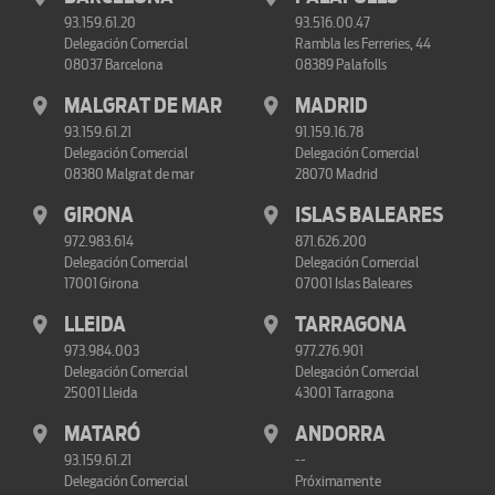
93.159.61.20
93.516.00.47
Delegación Comercial
Rambla les Ferreries, 44
08037 Barcelona
08389 Palafolls
MALGRAT DE MAR
MADRID
93.159.61.21
91.159.16.78
Delegación Comercial
Delegación Comercial
08380 Malgrat de mar
28070 Madrid
GIRONA
ISLAS BALEARES
972.983.614
871.626.200
Delegación Comercial
Delegación Comercial
17001 Girona
07001 Islas Baleares
LLEIDA
TARRAGONA
973.984.003
977.276.901
Delegación Comercial
Delegación Comercial
25001 Lleida
43001 Tarragona
MATARÓ
ANDORRA
93.159.61.21
--
Delegación Comercial
Próximamente