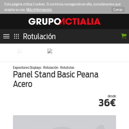
Esta página utiliza Cookies. Si continúa navegando en ella, consideramos que
acepta su uso.
Más Información
.
Cerrar
Rotulación
Toggle
navigation
Expositores Displays · Rotulación · Rotulistas
Panel Stand Basic Peana
Acero
desde
36€