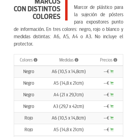
MARCOS
Marcor de plástico para
CON DISTINTOS
la sujeción de pósters
COLORES
para expositores punto
de información. En tres colores: negro, rojo o blanco y
medidas distintas: A6, A5, A4 o A3. No incluye el
protector.
Colores
Medidas
Precios
Negro
A6 (10,5 x 14,8cm)
--€
Negro
A5 (14,8 x 21cm)
--€
Negro
A4 (21 x 29,7cm)
--€
Negro
A3 (29,7 x 42cm)
--€
Rojo
A6 (10,5 x 14,8cm)
--€
Rojo
A5 (14,8 x 21cm)
--€