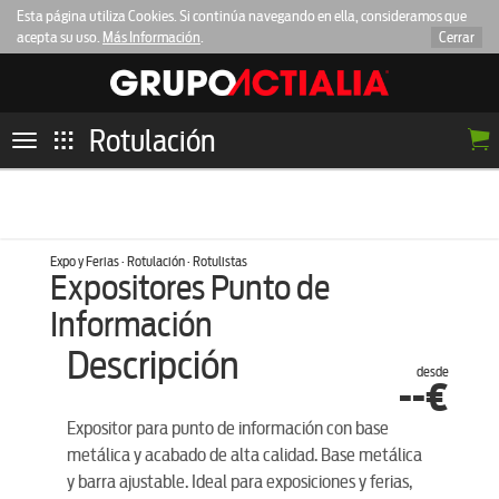
Esta página utiliza Cookies. Si continúa navegando en ella, consideramos que
acepta su uso.
Más Información
.
Cerrar
Rotulación
Toggle
navigation
Expo y Ferias · Rotulación · Rotulistas
Expositores Punto de
Información
Descripción
desde
--€
Expositor para punto de información con base
metálica y acabado de alta calidad. Base metálica
y barra ajustable. Ideal para exposiciones y ferias,