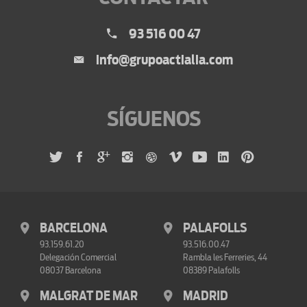
93 516 00 47
info@grupoactialia.com
SÍGUENOS
BARCELONA
PALAFOLLS
93.159.61.20
93.516.00.47
Delegación Comercial
Rambla les Ferreries, 44
08037 Barcelona
08389 Palafolls
MALGRAT DE MAR
MADRID