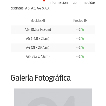
información. Con medidas
distintas: A6, A5, A4 o A3.
Medidas
Precios
A6 (10,5 x 14,8cm)
--€
A5 (14,8 x 21cm)
--€
A4 (21 x 29,7cm)
--€
A3 (29,7 x 42cm)
--€
Galería Fotográfica