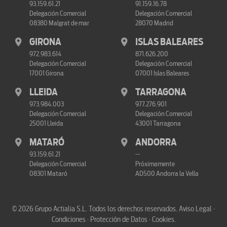
93.159.61.21
91.159.16.78
Delegación Comercial
Delegación Comercial
08380 Malgrat de mar
28070 Madrid
GIRONA
ISLAS BALEARES
972.983.614
871.626.200
Delegación Comercial
Delegación Comercial
17001 Girona
07001 Islas Baleares
LLEIDA
TARRAGONA
973.984.003
977.276.901
Delegación Comercial
Delegación Comercial
25001 Lleida
43001 Tarragona
MATARÓ
ANDORRA
93.159.61.21
--
Delegación Comercial
Próximamente
08301 Mataró
AD500 Andorra la Vella
© 2026 Grupo Actialia S.L. Todos los derechos reservados.
Aviso Legal ·
Condiciones · Protección de Datos · Cookies
.