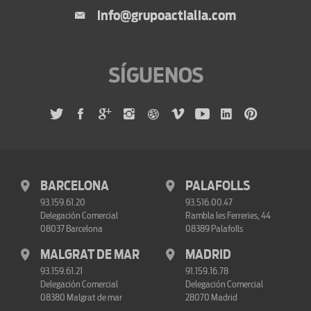
info@grupoactialia.com
SÍGUENOS
BARCELONA
PALAFOLLS
93.159.61.20
93.516.00.47
Delegación Comercial
Rambla les Ferreries, 44
08037 Barcelona
08389 Palafolls
MALGRAT DE MAR
MADRID
93.159.61.21
91.159.16.78
Delegación Comercial
Delegación Comercial
08380 Malgrat de mar
28070 Madrid