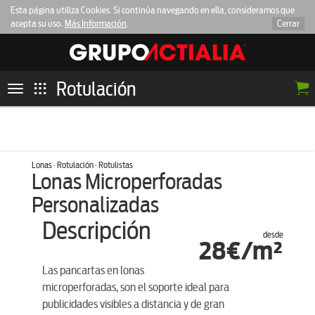
Esta página utiliza Cookies. Si continúa navegando en ella, consideramos que
acepta su uso.
Más Información
.
Cerrar
Rotulación
Toggle
navigation
Lonas · Rotulación · Rotulistas
Lonas Microperforadas
Personalizadas
Descripción
desde
28€/m²
Las pancartas en lonas
microperforadas, son el soporte ideal para
publicidades visibles a distancia y de gran