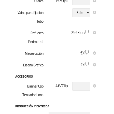
1€/Ojal
Ojales
Vaina para fijación
tubo
25€/lona
Refuerzo
Perimetral
€/h
Maquetación
€/h
Diseño Gráfico
ACCESORIOS
4
€/Clip
Banner Clip
Tensador Lona
PRODUCCIÓN Y ENTREGA