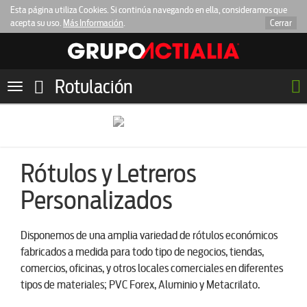
Esta página utiliza Cookies. Si continúa navegando en ella, consideramos que
acepta su uso.
Más Información
.
Cerrar
Rotulación
Toggle
navigation
Rótulos y Letreros
Personalizados
Disponemos de una amplia variedad de rótulos económicos
fabricados a medida para todo tipo de negocios, tiendas,
comercios, oficinas, y otros locales comerciales en diferentes
tipos de materiales; PVC Forex, Aluminio y Metacrilato.