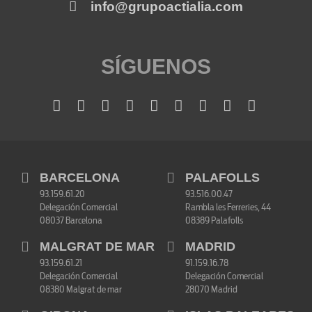
info@grupoactialia.com
SÍGUENOS
BARCELONA
PALAFOLLS
93.159.61.20
93.516.00.47
Delegación Comercial
Rambla les Ferreries, 44
08037 Barcelona
08389 Palafolls
MALGRAT DE MAR
MADRID
93.159.61.21
91.159.16.78
Delegación Comercial
Delegación Comercial
08380 Malgrat de mar
28070 Madrid